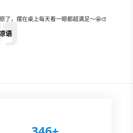
超满足～🤩🎨
346
+