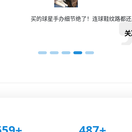
节绝了！连球鞋纹路都还原了，摆在桌上每天看一眼都
关凉语
659
487
+
+