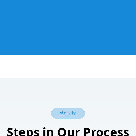
执行步骤
Steps in Our Process