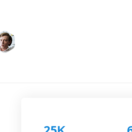
买的球星手办细
25
K