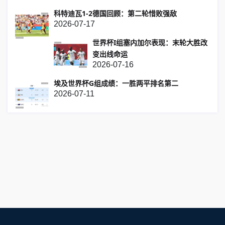
科特迪瓦1-2德国回顾：第二轮惜败强敌
2026-07-17
世界杯I组塞内加尔表现：末轮大胜改
变出线命运
2026-07-16
埃及世界杯G组成绩：一胜两平排名第二
2026-07-11