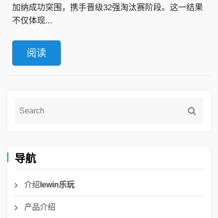
加纳成功突围，携手晋级32强淘汰赛阶段。这一结果
不仅体现...
阅读
导航
介绍
lewin乐玩
产品介绍