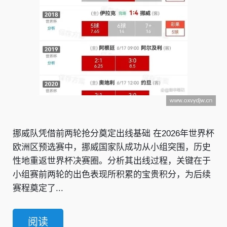
挪威队凭借前两轮抢分奠定出线基础 在2026年世界杯
欧洲区预选赛中，挪威国家队成功从小组突围，历史
性地重返世界杯决赛圈。分析其出线过程，关键在于
小组赛前两轮的出色表现所积累的宝贵积分，为后续
赛程奠定了...
阅读