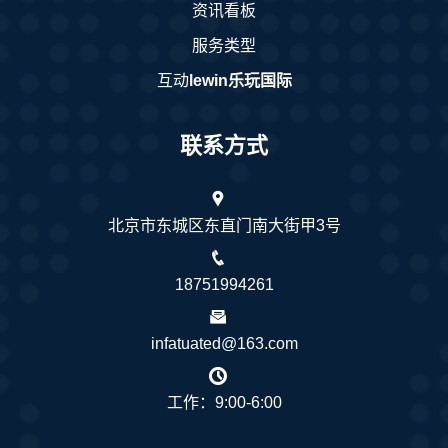
资讯看板
服务类型
互动
lewin乐玩国际
联系方式
北京市东城区东直门南大街甲3号
18751994261
infatuated@163.com
工作：9:00-6:00