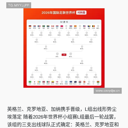
英格兰、克罗地亚、加纳携手晋级，L组出线形势尘
埃落定 随着2026年世界杯小组赛L组最后一轮战罢，
该组的三支出线球队正式确定：英格兰、克罗地亚和