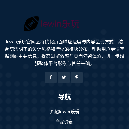
lewin乐玩官网坚持优化页面响应速度与内容呈现方式，结
合简洁明了的设计风格和清晰的模块分布，帮助用户更快掌
握网站主要信息，提高浏览效率与页面停留体验，进一步增
强整体平台形象与信任基础。
导航
介绍
lewin乐玩
产品介绍