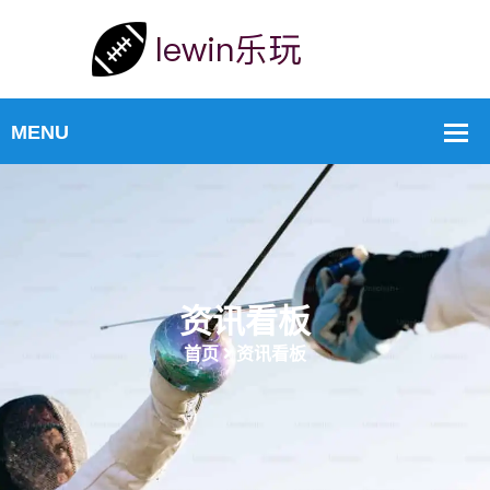
资讯看板
首页
资讯看板