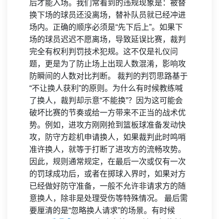
后才能入场。我们常看到的违规现象是：被替
换下场的球员还没离场，替补队员就已经冲进
场内。正确的顺序必须是“先下后上”。如果下
场的球员迟迟不愿离场，导致延误比赛，裁判
完全有权利判罚技术犯规。这不仅是礼仪问
题，更是为了防止场上出现人数混淆，影响攻
防瞬间的人数对比判断。 裁判的判罚思路基于
“不让换人获利”的原则。为什么有时候教练喊
了换人，裁判却示意“不能换”？因为这可能会
破坏比赛的节奏或给一方带来不正当的战术优
势。例如，进攻方刚刚抢到篮板球准备发动快
攻，防守方趁机申请换人，如果裁判此时鸣哨
准许换人，就等于打断了进攻方的流畅攻势。
因此，规则通常规定，在最后一次或仅有一次
的罚球成功后，或者在掷球入界时，如果对方
已经做好防守准备，一般不允许非请求方的随
意换人，除非是处理受伤等特殊情况。 最后需
要厘清的是“忽略换人请求”的场景。有时候