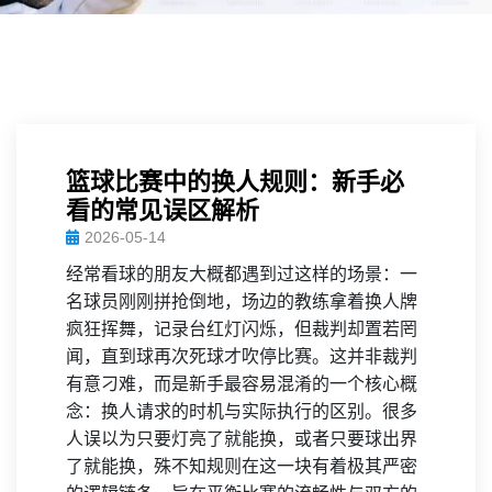
篮球比赛中的换人规则：新手必
看的常见误区解析
2026-05-14
经常看球的朋友大概都遇到过这样的场景：一
名球员刚刚拼抢倒地，场边的教练拿着换人牌
疯狂挥舞，记录台红灯闪烁，但裁判却置若罔
闻，直到球再次死球才吹停比赛。这并非裁判
有意刁难，而是新手最容易混淆的一个核心概
念：换人请求的时机与实际执行的区别。很多
人误以为只要灯亮了就能换，或者只要球出界
了就能换，殊不知规则在这一块有着极其严密