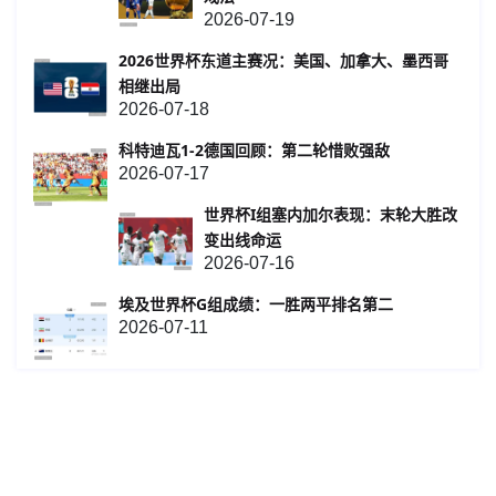
2026-07-19
2026世界杯东道主赛况：美国、加拿大、墨西哥
相继出局
2026-07-18
科特迪瓦1-2德国回顾：第二轮惜败强敌
2026-07-17
世界杯I组塞内加尔表现：末轮大胜改
变出线命运
2026-07-16
埃及世界杯G组成绩：一胜两平排名第二
2026-07-11