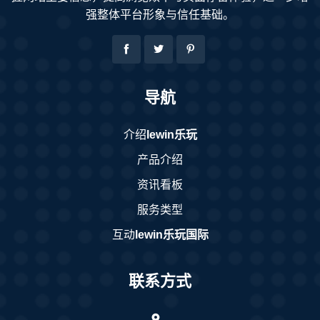
强整体平台形象与信任基础。
导航
介绍
lewin乐玩
产品介绍
资讯看板
服务类型
互动
lewin乐玩国际
联系方式