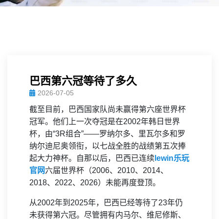
巴西第六冠等待了多久
2026-07-05
截至目前，巴西国家队尚未赢得第六座世界杯
冠军。他们上一次夺冠是在2002年韩日世界
杯，由“3R组合”——罗纳尔多、里瓦尔多和罗
纳尔迪尼奥领衔，以七战全胜的战绩第五次捧
起大力神杯。自那以后，巴西已连续
lewin乐玩
官网
六届世界杯（2006、2010、2014、
2018、2022、2026）未能再度登顶。
从2002年到2025年，巴西已经等待了23年仍
未获得第六冠。尽管拥有内马尔、维尼修斯、