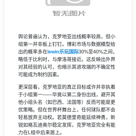
舆论普遍认为，克罗地亚出线概率较高，但小
组第一并非板上钉钉。博彩市场与数据模型给
出的概率多在
lewin乐玩国际
30%至40%之间，
略低于比利时，与摩洛哥接近。这反映出外界
对其经验的认可，也暗示其进攻端的不确定性
可能成为制约因素。
更深层看，克罗地亚的真正目标或许并非执着
于小组第一——毕竟以第二身份出线，避开其
他小组头名（如巴西、法国等）反而可能是更
优策略。但在世界杯舞台上，任何球队都不会
轻易放弃主动权。若莫德里奇能延续神勇，新
锐如格瓦迪奥尔稳定发挥，克罗地亚完全有能
力在L组中后来居上。