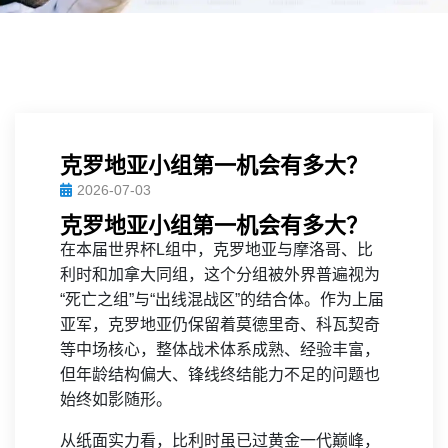
克罗地亚小组第一机会有多大？
2026-07-03
克罗地亚小组第一机会有多大？
在本届世界杯L组中，克罗地亚与摩洛哥、比
利时和加拿大同组，这个分组被外界普遍视为
“死亡之组”与“出线混战区”的结合体。作为上届
亚军，克罗地亚仍保留着莫德里奇、科瓦契奇
等中场核心，整体战术体系成熟、经验丰富，
但年龄结构偏大、锋线终结能力不足的问题也
始终如影随形。
从纸面实力看，比利时虽已过黄金一代巅峰，