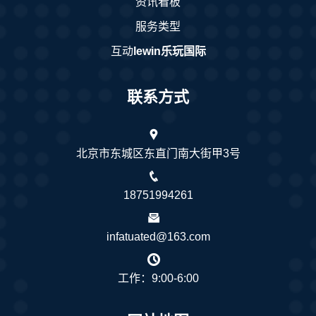
资讯看板
服务类型
互动
lewin乐玩国际
联系方式
北京市东城区东直门南大街甲3号
18751994261
infatuated@163.com
工作：9:00-6:00