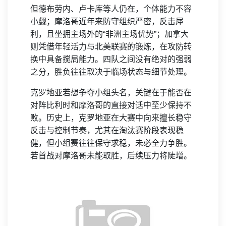
但德布劳内、卢卡库等人仍在，个体能力不容
小觑；摩洛哥近年来防守组织严密，反击犀
利，且坐拥主场外的“非洲主场优势”；加拿大
则凭借年轻活力与北美联赛的锻炼，在攻防转
换中具备搅局能力。四队之间没有绝对的强弱
之分，胜负往往取决于临场状态与细节处理。
克罗地亚若想争夺小组头名，关键在于能否在
对阵比利时和摩洛哥的直接对话中至少保持不
败。历史上，克罗地亚在大赛中向来擅长稳守
反击与控制节奏，尤其在淘汰赛阶段表现稳
健，但小组赛往往保守求稳，未必全力争胜。
若首战对摩洛哥未能取胜，后续压力将陡增。