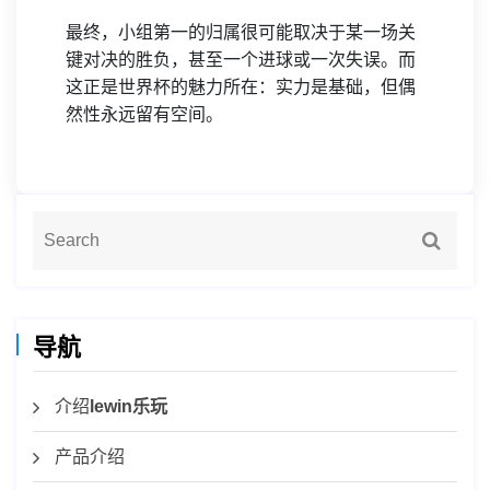
最终，小组第一的归属很可能取决于某一场关
键对决的胜负，甚至一个进球或一次失误。而
这正是世界杯的魅力所在：实力是基础，但偶
然性永远留有空间。
导航
介绍
lewin乐玩
产品介绍