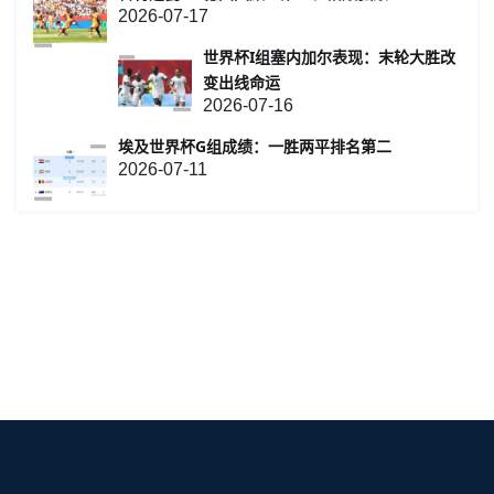
2026-07-17
世界杯I组塞内加尔表现：末轮大胜改
变出线命运
2026-07-16
埃及世界杯G组成绩：一胜两平排名第二
2026-07-11