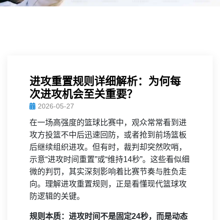
进攻重置规则详细解析：为何每
次进攻机会至关重要？
2026-05-27
在一场高强度的篮球比赛中，观众常常看到进
攻方投篮不中后迅速回防，或者抢到前场篮板
后继续组织进攻。但有时，裁判却突然吹哨，
示意“进攻时间重置”或“维持14秒”。这些看似细
微的判罚，其实深刻影响着比赛节奏与胜负走
向。理解进攻重置规则，正是看懂现代篮球攻
防逻辑的关键。
规则本质：进攻时间不是固定24秒，而是动态