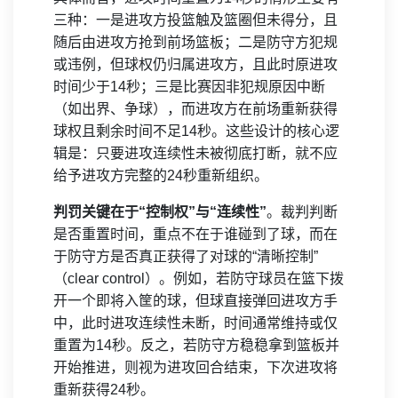
三种：一是进攻方投篮触及篮圈但未得分，且
随后由进攻方抢到前场篮板；二是防守方犯规
或违例，但球权仍归属进攻方，且此时原进攻
时间少于14秒；三是比赛因非犯规原因中断
（如出界、争球），而进攻方在前场重新获得
球权且剩余时间不足14秒。这些设计的核心逻
辑是：只要进攻连续性未被彻底打断，就不应
给予进攻方完整的24秒重新组织。
判罚关键在于“控制权”与“连续性”
。裁判判断
是否重置时间，重点不在于谁碰到了球，而在
于防守方是否真正获得了对球的“清晰控制”
（clear control）。例如，若防守球员在篮下拨
开一个即将入筐的球，但球直接弹回进攻方手
中，此时进攻连续性未断，时间通常维持或仅
重置为14秒。反之，若防守方稳稳拿到篮板并
开始推进，则视为进攻回合结束，下次进攻将
重新获得24秒。