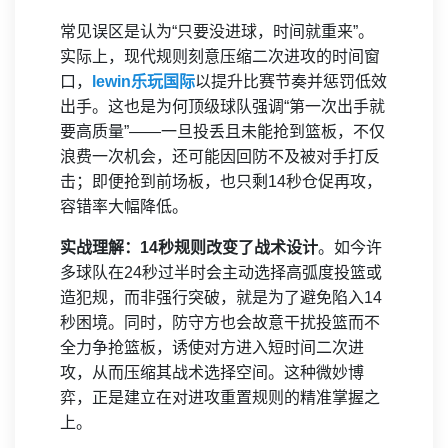
常见误区是认为“只要没进球，时间就重来”。
实际上，现代规则刻意压缩二次进攻的时间窗
口，
lewin乐玩国际
以提升比赛节奏并惩罚低效
出手。这也是为何顶级球队强调“第一次出手就
要高质量”——一旦投丢且未能抢到篮板，不仅
浪费一次机会，还可能因回防不及被对手打反
击；即便抢到前场板，也只剩14秒仓促再攻，
容错率大幅降低。
实战理解：14秒规则改变了战术设计
。如今许
多球队在24秒过半时会主动选择高弧度投篮或
造犯规，而非强行突破，就是为了避免陷入14
秒困境。同时，防守方也会故意干扰投篮而不
全力争抢篮板，诱使对方进入短时间二次进
攻，从而压缩其战术选择空间。这种微妙博
弈，正是建立在对进攻重置规则的精准掌握之
上。