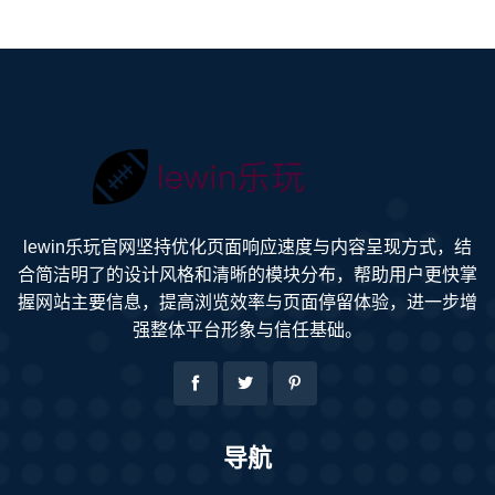
lewin乐玩官网坚持优化页面响应速度与内容呈现方式，结
合简洁明了的设计风格和清晰的模块分布，帮助用户更快掌
握网站主要信息，提高浏览效率与页面停留体验，进一步增
强整体平台形象与信任基础。
导航