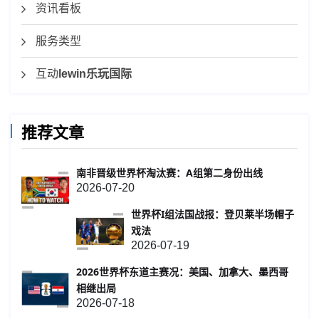
资讯看板
服务类型
互动
lewin乐玩国际
推荐文章
南非晋级世界杯淘汰赛：A组第二身份出线
2026-07-20
世界杯I组法国战报：登贝莱半场帽子
戏法
2026-07-19
2026世界杯东道主赛况：美国、加拿大、墨西哥
相继出局
2026-07-18