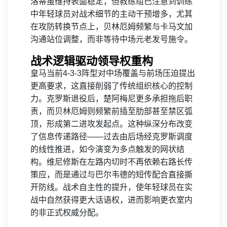
洛蒂虽维持表面稳定，但教练组已注意到训练
中年轻球员对战术细节的主动干预增多，尤其
在攻防转换节点上，贝林厄姆频繁与卡马文加
沟通站位调整，而非等待中场元老发号施令。
战术逻辑驱动领导权重构
皇马当前4-3-3阵型对中场覆盖与前场压迫提出
更高要求，这直接削弱了传统组织核心的控制
力。克罗斯退役后，楚阿梅尼更多承担拖后职
责，而贝林厄姆则频繁前插至肋部甚至禁区弧
顶，形成第二进攻发起点。这种纵深分布改变
了信息传递路径——过去由后场经克罗斯调度
的线性推进，如今演变为多点触发的网状结
构。维尼修斯在左路内切时不再依赖右路长传
策应，而是通过与巴尔韦德的短传配合直接撕
开防线。战术自主性的提升，使年轻球员在实
战中自然获得更大话语权，进而影响更衣室内
的非正式权威分配。