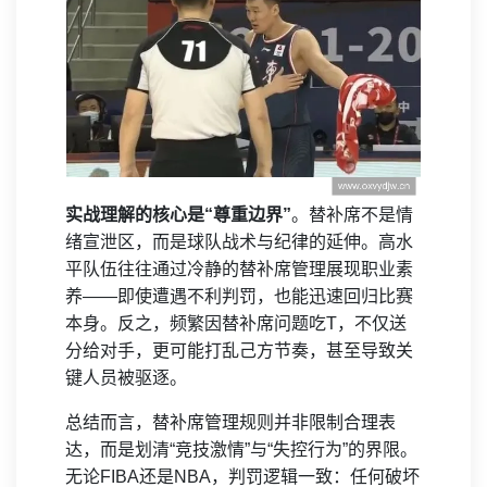
实战理解的核心是“尊重边界”
。替补席不是情
绪宣泄区，而是球队战术与纪律的延伸。高水
平队伍往往通过冷静的替补席管理展现职业素
养——即使遭遇不利判罚，也能迅速回归比赛
本身。反之，频繁因替补席问题吃T，不仅送
分给对手，更可能打乱己方节奏，甚至导致关
键人员被驱逐。
总结而言，替补席管理规则并非限制合理表
达，而是划清“竞技激情”与“失控行为”的界限。
无论FIBA还是NBA，判罚逻辑一致：任何破坏