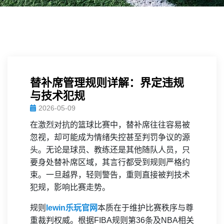
替补席管理规则详解：界定违规
与技术犯规
2026-05-09
在激烈对抗的篮球比赛中，替补席往往容易被
忽视，却可能成为情绪失控甚至判罚争议的源
头。无论是球员、教练还是其他随队人员，只
要身处替补席区域，其言行都受到规则严格约
束。一旦越界，轻则警告，重则直接被判技术
犯规，影响比赛走势。
规则
lewin乐玩官网
本质在于维护比赛秩序与尊
重裁判权威。根据FIBA规则第36条及NBA相关