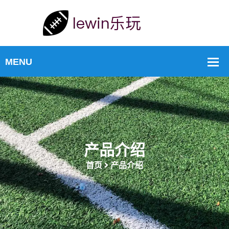
产品介绍
首页
产品介绍