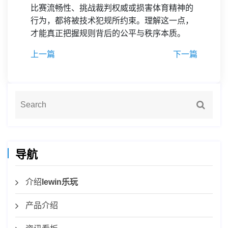
比赛流畅性、挑战裁判权威或损害体育精神的
行为，都将被技术犯规所约束。理解这一点，
才能真正把握规则背后的公平与秩序本质。
上一篇
下一篇
导航
介绍
lewin乐玩
产品介绍