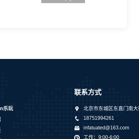
联系方式
win乐玩
北京市东城区东直门南大
18751994261
绍
infatuated@163.com
板
工作：9:00-6:00