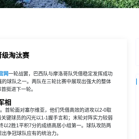
晋级淘汰赛
玩官网
一轮战罢，巴西队与摩洛哥队凭借稳定发挥成功
强的球队之一。两队在三轮比赛中展现出强大的整体
昂首挺进下一轮。
军相
。首轮面对塞尔维亚，他们凭借高效的进攻以2-0取
关键球员的闪光以1-1握手言和；末轮对阵实力较弱
终以2胜1平积7分的成绩高居小组第一。球队攻防两
现出争冠球队应有的统治力。