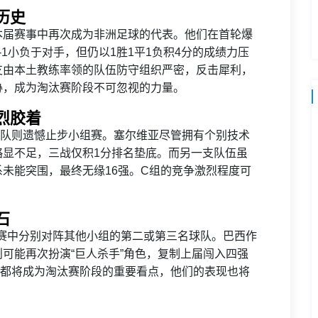
历史
本届赛事中再次成为非洲足球的代表。他们在首轮爆
1小负于对手，但仍以1胜1平1负积4分的成绩力压
支由本土教练率领的队伍防守组织严密，反击犀利，
胁，成为淘汰赛阶段不可忽视的力量。
烈胶着
赛队则遗憾止步小组赛。塞尔维亚尽管拥有个别技术
略显不足，三战仅积1分排名垫底。而另一支队伍虽
未能突围，最终无缘16强。C组的竞争激烈程度可
石
决赛中分别对阵其他小组的第二或第三名球队。巴西作
可能再次扮演“巨人杀手”角色，复制上届闯入四强
队都将成为淘汰赛阶段的重要看点，他们的表现也将