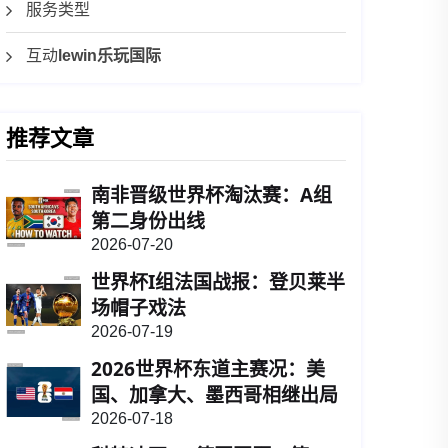
服务类型
互动
lewin乐玩国际
推荐文章
南非晋级世界杯淘汰赛：A组
第二身份出线
2026-07-20
世界杯I组法国战报：登贝莱半
场帽子戏法
2026-07-19
2026世界杯东道主赛况：美
国、加拿大、墨西哥相继出局
2026-07-18