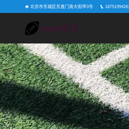
北京市东城区东直门南大街甲3号
1875199426