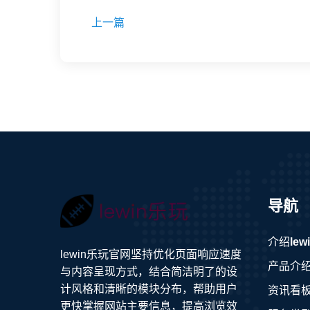
上一篇
导航
介绍
le
lewin乐玩官网坚持优化页面响应速度
产品介
与内容呈现方式，结合简洁明了的设
计风格和清晰的模块分布，帮助用户
资讯看
更快掌握网站主要信息，提高浏览效