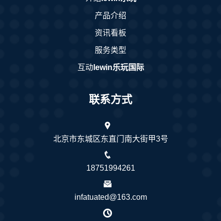
产品介绍
资讯看板
服务类型
互动
lewin乐玩国际
联系方式
北京市东城区东直门南大街甲3号
18751994261
infatuated@163.com