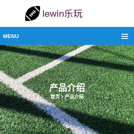
产品介绍
首页
产品介绍